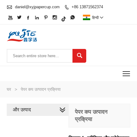

daniel@xyjpapercup.com
+86 13871562374








हिन्दी


To
घर
>
पेपर कप उत्पादन प्रक्रिया
और उत्पाद
पेपर कप उत्पादन
प्रक्रिया