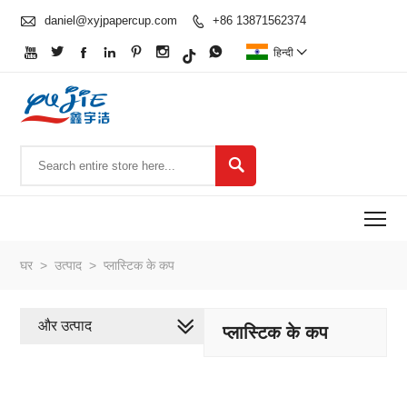

daniel@xyjpapercup.com
+86 13871562374








हिन्दी


To
घर
>
उत्पाद
>
प्लास्टिक के कप
और उत्पाद
प्लास्टिक के कप