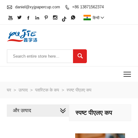

daniel@xyjpapercup.com
+86 13871562374








हिन्दी


To
घर
>
उत्पाद
>
प्लास्टिक के कप
>
स्पष्ट पीएलए कप
और उत्पाद
स्पष्ट पीएलए कप