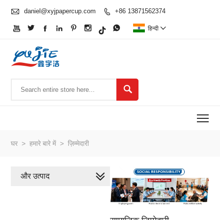

daniel@xyjpapercup.com
+86 13871562374








हिन्दी


To
घर
>
हमारे बारे में
>
ज़िम्मेदारी
और उत्पाद