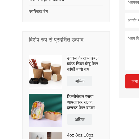
प्लास्टिक बैग
विशेष रुप से प्रदर्शित उत्पाद
ढक्कन के साथ डबल
वॉल्ड रिपल बैम्बू पेपर
कॉफ़ी बायो कप
अधिक
जमा 
डिस्पोजेबल प्लाया
आयताकार सलाद
क्राफ्ट पेपर बाउल
कंटेनर ढक्कन के साथ
अधिक
4oz 8oz 10oz