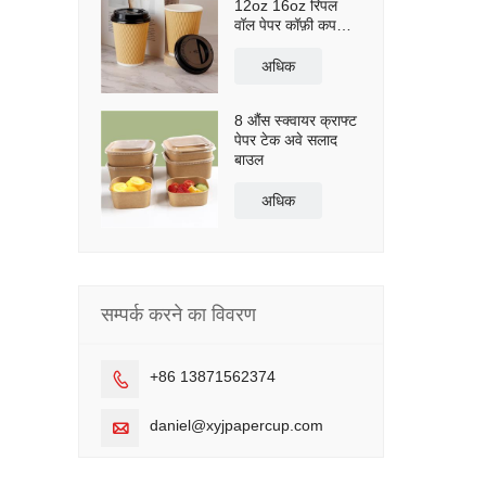
12oz 16oz रिपल
वॉल पेपर कॉफ़ी कप
पेपर बायोकप
अधिक
8 औंस स्क्वायर क्राफ्ट
पेपर टेक अवे सलाद
बाउल
अधिक
सम्पर्क करने का विवरण
+86 13871562374

daniel@xyjpapercup.com
