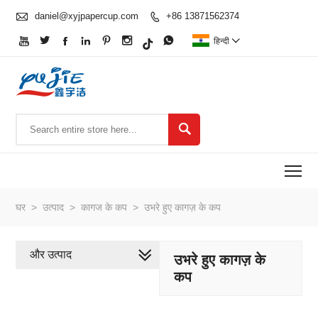

daniel@xyjpapercup.com
+86 13871562374








हिन्दी


To
घर
>
उत्पाद
>
कागज के कप
>
उभरे हुए कागज़ के कप
और उत्पाद
उभरे हुए कागज़ के
कप