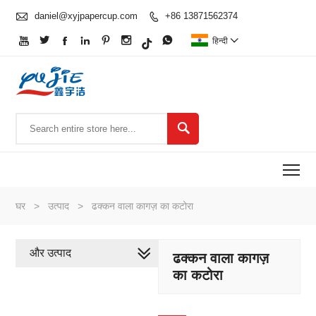

daniel@xyjpapercup.com
+86 13871562374








हिन्दी


To
घर
>
उत्पाद
>
ढक्कन वाला कागज़ का कटोरा
और उत्पाद
ढक्कन वाला कागज़
का कटोरा